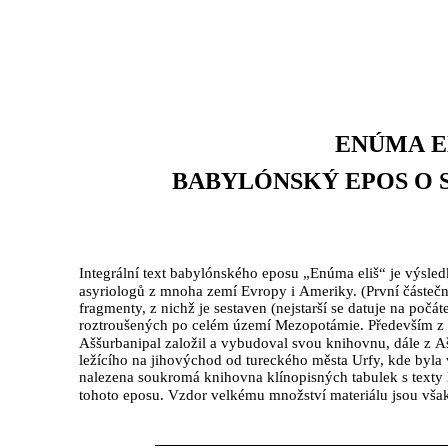
ENÚMA E
BABYLÓNSKÝ EPOS O 
Integrální text babylónského eposu „Enúma eliš“ je výsle
asyriologů z mnoha zemí Evropy i Ameriky. (První částečn
fragmenty, z nichž je sestaven (nejstarší se datuje na počáte
roztroušených po celém území Mezopotámie. Především z 
Aššurbanipal založil a vybudoval svou knihovnu, dále z Aš
ležícího na jihovýchod od tureckého města Urfy, kde byla 
nalezena soukromá knihovna klínopisných tabulek s texty l
tohoto eposu. Vzdor velkému množství materiálu jsou však 