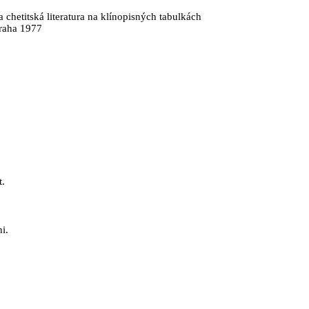
chetitská literatura na klínopisných tabulkách
raha 1977
t.
i.