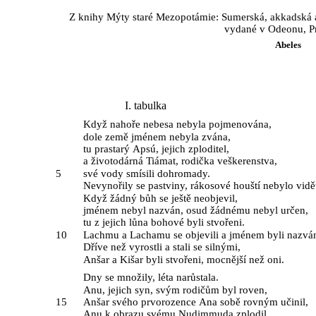
Z knihy Mýty staré Mezopotámie: Sumerská, akkadská a 
vydané v Odeonu, P
Abeles
I. tabulka
Když nahoře nebesa nebyla pojmenována,
dole země jménem nebyla zvána,
tu prastarý Apsú, jejich zploditel,
a životodárná Tiámat, rodička veškerenstva,
5
své vody smísili dohromady.
Nevynořily se pastviny, rákosové houští nebylo vidě
Když žádný bůh se ještě neobjevil,
jménem nebyl nazván, osud žádnému nebyl určen,
tu z jejich lůna bohové byli stvořeni.
10
Lachmu a Lachamu se objevili a jménem byli nazván
Dříve než vyrostli a stali se silnými,
Anšar a Kišar byli stvořeni, mocnější než oni.
Dny se množily, léta narůstala.
Anu, jejich syn, svým rodičům byl roven,
15
Anšar svého prvorozence Ana sobě rovným učinil,
Anu k obrazu svému Nudimmuda zplodil,