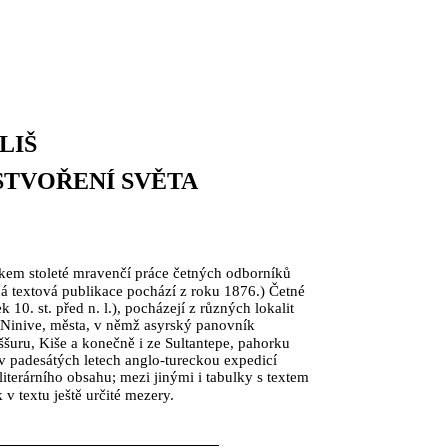
LIŠ
STVOŘENÍ SVĚTA
dkem stoleté mravenčí práce četných odborníků
á textová publikace pochází z roku 1876.) Četné
k 10. st. před n. l.), pocházejí z různých lokalit
Ninive, města, v němž asyrský panovník
šuru, Kiše a konečně i ze Sultantepe, pahorku
v padesátých letech anglo-tureckou expedicí
iterárního obsahu; mezi jinými i tabulky s textem
v textu ještě určité mezery.