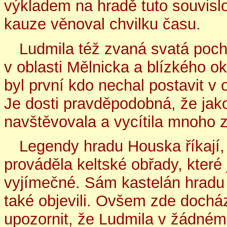
výkladem na hradě tuto souvislo
kauze věnoval chvilku času.
Ludmila též zvaná svatá poch
v oblasti Mělnicka a blízkého ok
byl první kdo nechal postavit v 
Je dosti pravděpodobná, že jako
navštěvovala a vycítila mnoho z
Legendy hradu Houska říkají, 
prováděla keltské obřady, které
vyjímečné. Sám kastelán hradu t
také objevili. Ovšem zde dochází
upozornit, že Ludmila v žádném