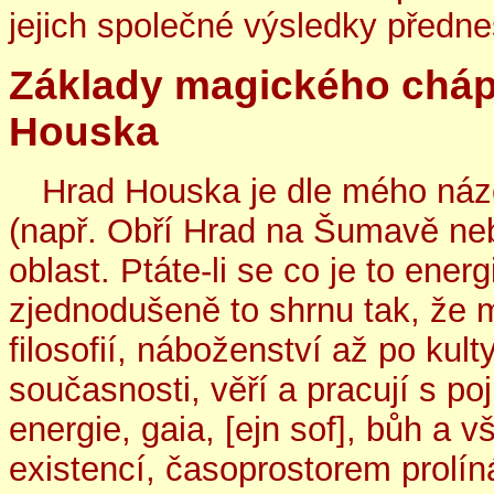
jejich společné výsledky předn
Základy magického chápá
Houska
Hrad Houska je dle mého názo
(např. Obří Hrad na Šumavě nebo
oblast. Ptáte-li se co je to ener
zjednodušeně to shrnu tak, že m
filosofií, náboženství až po kul
současnosti, věří a pracují s p
energie, gaia, [ejn sof], bůh a 
existencí, časoprostorem prolíná 