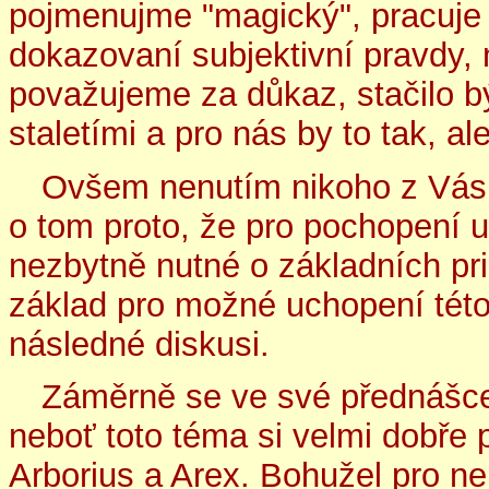
pojmenujme "magický", pracuje 
dokazovaní subjektivní pravdy,
považujeme za důkaz, stačilo 
staletími a pro nás by to tak, al
Ovšem nenutím nikoho z Vás 
o tom proto, že pro pochopení ur
nezbytně nutné o základních pr
základ pro možné uchopení tét
následné diskusi.
Záměrně se ve své přednášce
neboť toto téma si velmi dobře p
Arborius a Arex. Bohužel pro n