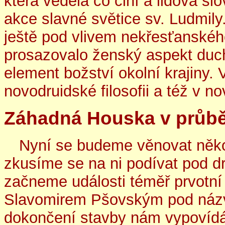
která věděla co činí a lidová sl
akce slavné světice sv. Ludmily
ještě pod vlivem nekřesťanskéh
prosazovalo ženský aspekt duc
element božství okolní krajiny.
novodruidské filosofii a též v
Záhadná Houska v průb
Nyní se budeme věnovat někol
zkusíme se na ni podívat pod 
začneme události téměř prvotní 
Slavomirem Pšovským pod náz
dokončení stavby nám vypovídá