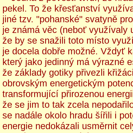
pekel. To že křesťanství využíva
jiné tzv. "pohanské" svatyně pro
je známá věc (neboť využívaly 
že by se snažili toto místo využ
je docela dobře možné. Vždyť k
který jako jedinný má výrazné e
že základy gotiky přivezli křižá
obrovským energetickým potenciá
transformující přirozenou energi
že se jim to tak zcela nepodařil
se nadále okolo hradu šířili i po
energie nedokázali usměrnit cel