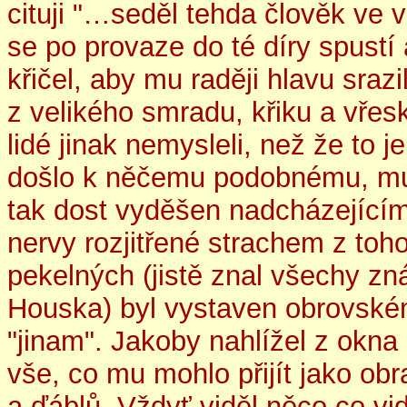
cituji "…seděl tehda člověk ve v
se po provaze do té díry spustí 
křičel, aby mu raději hlavu sraz
z velikého smradu, křiku a vřesk
lidé jinak nemysleli, než že to
došlo k něčemu podobnému, muž 
tak dost vyděšen nadcházejícím
nervy rozjitřené strachem z toh
pekelných (jistě znal všechy zn
Houska) byl vystaven obrovské
"jinam". Jakoby nahlížel z okna 
vše, co mu mohlo přijít jako ob
a ďáblů. Vždyť viděl něco co vi