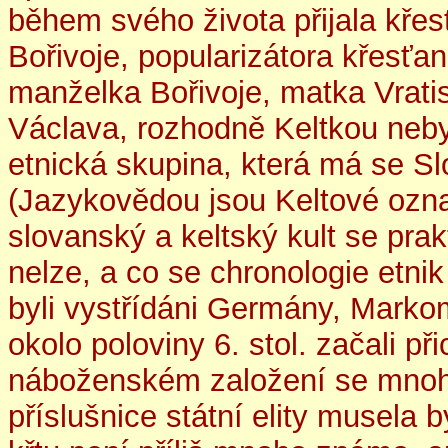
během svého života přijala křes
Bořivoje, popularizátora křesťa
manželka Bořivoje, matka Vratis
Václava, rozhodně Keltkou nebyl
etnická skupina, která má se S
(Jazykovědou jsou Keltové ozna
slovanský a keltský kult se pra
nelze, a co se chronologie etni
byli vystřídáni Germány, Mark
okolo poloviny 6. stol. začali př
náboženském založení se mnoho
příslušnice státní elity musela 