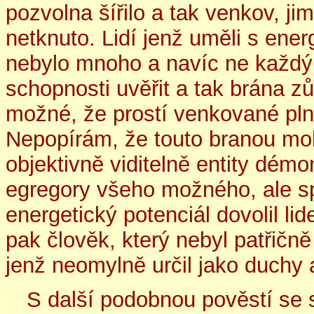
pozvolna šířilo a tak venkov, ji
netknuto. Lidí jenž uměli s ene
nebylo mnoho a navíc ne každý 
schopnosti uvěřit a tak brána z
možné, že prostí venkované plni m
Nepopírám, že touto branou moh
objektivně viditelně entity dém
egregory všeho možného, ale s
energetický potenciál dovolil lid
pak člověk, který nebyl patřič
jenž neomylně určil jako duchy
S další podobnou pověstí se s