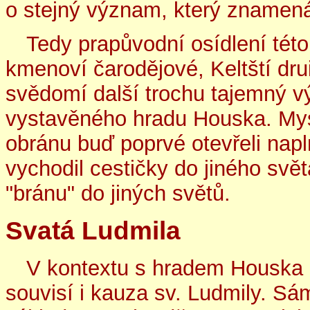
o stejný význam, který znamen
Tedy prapůvodní osídlení této k
kmenoví čarodějové, Keltští dr
svědomí další trochu tajemný vý
vystavěného hradu Houska. Myslí
obránu buď poprvé otevřeli napl
vychodil cestičky do jiného svět
"bránu" do jiných světů.
Svatá Ludmila
V kontextu s hradem Houska
souvisí i kauza sv. Ludmily. Sám