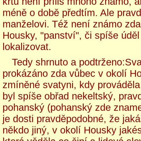
křtu není příliš mnoho známo, ani 
méně o době předtím. Ale pravd
manželovi. Též není známo zda a
Housky, "panství", či spíše úděl
lokalizovat.
Tedy shrnuto a podtrženo:Sva
prokázáno zda vůbec v okolí H
zmíněné svatyni, kdy prováděla 
byl spíše obřad nekeltský, pra
pohanský (pohanský zde znamen
je dosti pravděpodobné, že jakás
někdo jiný, v okolí Housky jakési