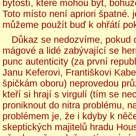
bytostí, které mohou být, bohuž
Toto místo není apriori špatné. 
můžeme použít buď k ohřátí pok
Důkaz se nedozvíme, pokud op
mágové a lidé zabývající se he
punc autenticity (za první repub
Janu Keferovi, Františkovi Kabe
špičkám oboru) neprovedou průz
kteří si hrají s virgulí (tím se
proniknout do nitra problému, 
problémem je, že i kdyby k ně
skeptických majitelů hradu Hou