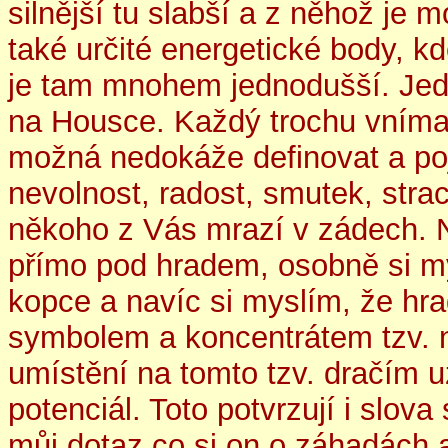
silnější tu slabší a z něhož je 
také určité energetické body, kd
je tam mnohem jednodušší. Jedn
na Housce. Každý trochu vnímavě
možná nedokáže definovat a pojm
nevolnost, radost, smutek, stra
někoho z Vás mrazí v zádech. N
přímo pod hradem, osobně si my
kopce a navíc si myslím, že hr
symbolem a koncentrátem tzv. n
umístění na tomto tzv. dračím 
potenciál. Toto potvrzují i slov
můj dotaz co si on o záhadách 