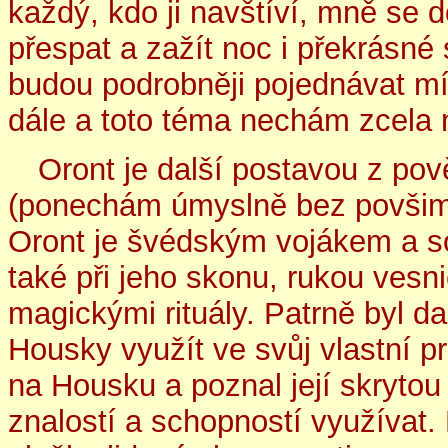
každý, kdo ji navštíví, mně se d
přespat a zažít noc i překrásné 
budou podrobněji pojednávat mí
dále a toto téma nechám zcela 
Oront je další postavou z pov
(ponechám úmyslně bez povšimn
Oront je švédským vojákem a so
také při jeho skonu, rukou vesn
magickými rituály. Patrně byl d
Housky využít ve svůj vlastní p
na Housku a poznal její skrytou
znalostí a schopností využívat.