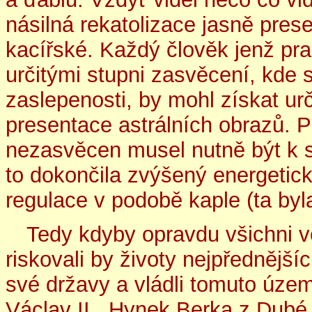
násilná rekatolizace jasně pres
kacířské. Každý člověk jenž pr
určitými stupni zasvěcení, kde
zaslepenosti, by mohl získat ur
presentace astrálních obrazů. 
nezasvěcen musel nutně být k s
to dokončila zvýšený energetic
regulace v podobě kaple (ta byl
Tedy kdyby opravdu všichni vě
riskovali by životy nejpřednějš
své državy a vládli tomuto územ
Václav II., Hynek Berka z Dubé,