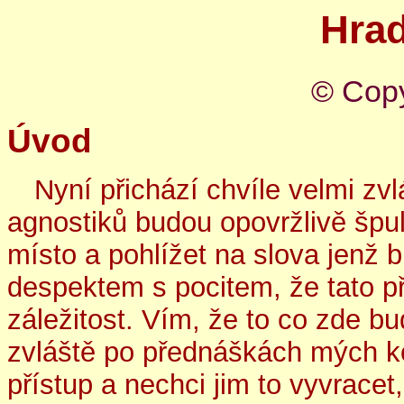
Hra
© Copy
Úvod
Nyní přichází chvíle velmi zvl
agnostiků budou opovržlivě špuli
místo a pohlížet na slova jenž
despektem s pocitem, že tato p
záležitost. Vím, že to co zde b
zvláště po přednáškách mých k
přístup a nechci jim to vyvracet