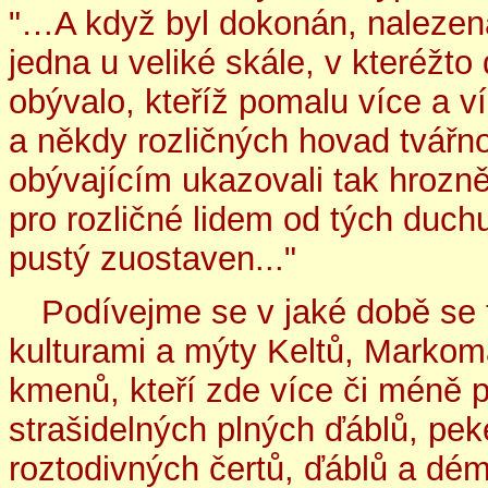
"…A když byl dokonán, nalezena
jedna u veliké skále, v kteréžt
obývalo, kteříž pomalu více a ví
a někdy rozličných hovad tvářno
obývajícím ukazovali tak hrozně,
pro rozličné lidem od tých duch
pustý zuostaven..."
Podívejme se v jaké době se t
kulturami a mýty Keltů, Markom
kmenů, kteří zde více či méně 
strašidelných plných ďáblů, pek
roztodivných čertů, ďáblů a dém