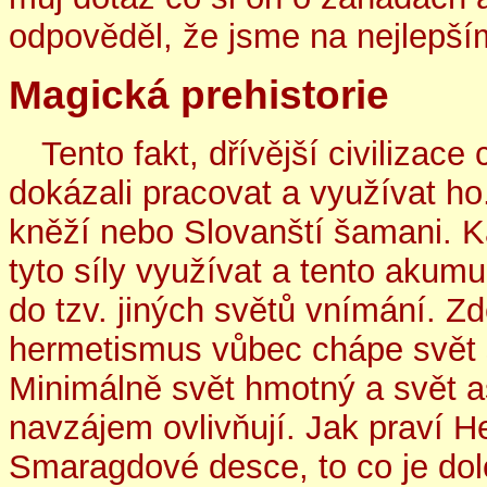
odpověděl, že jsme na nejlepší
Magická prehistorie
Tento fakt, dřívější civilizace
dokázali pracovat a využívat ho. 
kněží nebo Slovanští šamani. Ka
tyto síly využívat a tento akumul
do tzv. jiných světů vnímání. Z
hermetismus vůbec chápe svět s
Minimálně svět hmotný a svět as
navzájem ovlivňují. Jak praví 
Smaragdové desce, to co je dole 