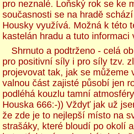
pro neznalé. Loňský rok se ke 
současnosti se na hradě schází 
Housky využívá. Možná k této t
kastelán hradu a tuto informaci v
Shrnuto a podtrženo - celá o
pro positivní síly i pro síly tzv.
projevovat tak, jak se můžeme 
valnou část zajisté působí jen ro
podléhá kouzlu tamní atmosfér
Houska 666:-)) Vždyť jak už jse
že zde je to nejlepší místo na s
strašáky, které bloudí po okolí a