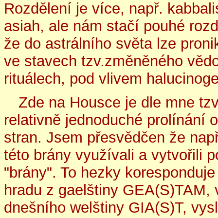
Rozdělení je více, např. kabbalist
asiah, ale nám stačí pouhé rozd
že do astrálního světa lze proni
ve stavech tzv.změněného vědo
rituálech, pod vlivem halucinog
Zde na Housce je dle mne tzv.
relativně jednoduché prolínání 
stran. Jsem přesvědčen že např.
této brány využívali a vytvořili 
"brány". To hezky koresponduj
hradu z gaelštiny GEA(S)TAM, 
dnešního welštiny GIA(S)T, vys