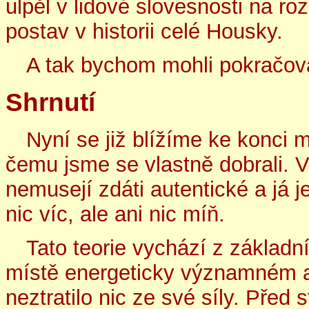
ulpěl v lidové slovesnosti na ro
postav v historii celé Housky.
A tak bychom mohli pokračova
Shrnutí
Nyní se již blížíme ke konci 
čemu jsme se vlastně dobrali.
nemusejí zdáti autentické a já j
nic víc, ale ani nic míň.
Tato teorie vychází z základn
místě energeticky významném a 
neztratilo nic ze své síly. Před 