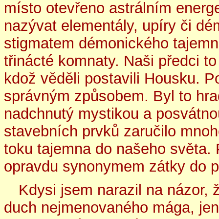
místo otevřeno astrálním ener
nazývat elementály, upíry či dém
stigmatem démonického tajemna. 
třinácté komnaty. Naši předci to 
kdož věděli postavili Housku. Po
správným způsobem. Byl to hrad 
nadchnutý mystikou a posvátnou
stavebních prvků zaručilo mnoh
toku tajemna do našeho světa. 
opravdu synonymem zátky do p
Kdysi jsem narazil na názor, ž
duch nejmenovaného mága, jenž