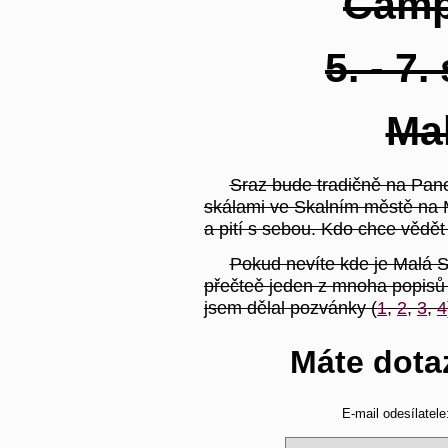
Camp
5. - 7
Ma
Sraz bude tradičně na Pan
skálami ve Skalním městě na M
a pití s sebou. Kdo chce vědět
Pokud nevíte kde je Malá S
přečteě jeden z mnoha popisů 
jsem dělal pozvánky (
1
,
2
,
3
,
4
Máte dota
E-mail odesílatele