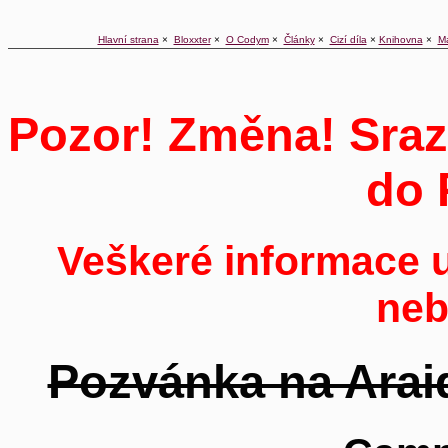
Hlavní strana
×
Bloxxter
×
O Codym
×
Články
×
Cizí díla
×
Knihovna
×
M
Pozor! Změna! Sraz
do 
Veškeré informace u
neb
Pozvánka na Araid