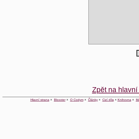
Zpět na hlavní
Hlavní strana
×
Bloxxter
×
O Codym
×
Články
×
Cizí díla
×
Knihovna
×
M